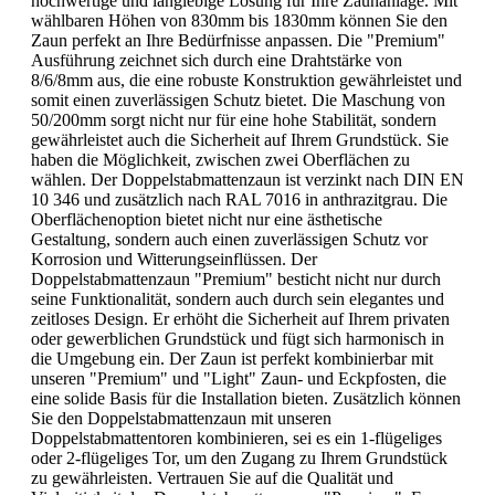
hochwertige und langlebige Lösung für Ihre Zaunanlage. Mit
wählbaren Höhen von 830mm bis 1830mm können Sie den
Zaun perfekt an Ihre Bedürfnisse anpassen. Die "Premium"
Ausführung zeichnet sich durch eine Drahtstärke von
8/6/8mm aus, die eine robuste Konstruktion gewährleistet und
somit einen zuverlässigen Schutz bietet. Die Maschung von
50/200mm sorgt nicht nur für eine hohe Stabilität, sondern
gewährleistet auch die Sicherheit auf Ihrem Grundstück. Sie
haben die Möglichkeit, zwischen zwei Oberflächen zu
wählen. Der Doppelstabmattenzaun ist verzinkt nach DIN EN
10 346 und zusätzlich nach RAL 7016 in anthrazitgrau. Die
Oberflächenoption bietet nicht nur eine ästhetische
Gestaltung, sondern auch einen zuverlässigen Schutz vor
Korrosion und Witterungseinflüssen. Der
Doppelstabmattenzaun "Premium" besticht nicht nur durch
seine Funktionalität, sondern auch durch sein elegantes und
zeitloses Design. Er erhöht die Sicherheit auf Ihrem privaten
oder gewerblichen Grundstück und fügt sich harmonisch in
die Umgebung ein. Der Zaun ist perfekt kombinierbar mit
unseren "Premium" und "Light" Zaun- und Eckpfosten, die
eine solide Basis für die Installation bieten. Zusätzlich können
Sie den Doppelstabmattenzaun mit unseren
Doppelstabmattentoren kombinieren, sei es ein 1-flügeliges
oder 2-flügeliges Tor, um den Zugang zu Ihrem Grundstück
zu gewährleisten. Vertrauen Sie auf die Qualität und