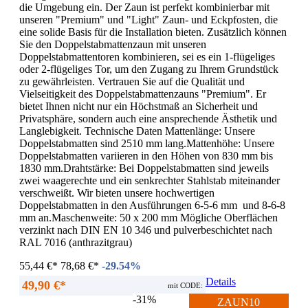
die Umgebung ein. Der Zaun ist perfekt kombinierbar mit
unseren "Premium" und "Light" Zaun- und Eckpfosten, die
eine solide Basis für die Installation bieten. Zusätzlich können
Sie den Doppelstabmattenzaun mit unseren
Doppelstabmattentoren kombinieren, sei es ein 1-flügeliges
oder 2-flügeliges Tor, um den Zugang zu Ihrem Grundstück
zu gewährleisten. Vertrauen Sie auf die Qualität und
Vielseitigkeit des Doppelstabmattenzauns "Premium". Er
bietet Ihnen nicht nur ein Höchstmaß an Sicherheit und
Privatsphäre, sondern auch eine ansprechende Ästhetik und
Langlebigkeit. Technische Daten Mattenlänge: Unsere
Doppelstabmatten sind 2510 mm lang.Mattenhöhe: Unsere
Doppelstabmatten variieren in den Höhen von 830 mm bis
1830 mm.Drahtstärke: Bei Doppelstabmatten sind jeweils
zwei waagerechte und ein senkrechter Stahlstab miteinander
verschweißt. Wir bieten unsere hochwertigen
Doppelstabmatten in den Ausführungen 6-5-6 mm und 8-6-8
mm an.Maschenweite: 50 x 200 mm Mögliche Oberflächen
verzinkt nach DIN EN 10 346 und pulverbeschichtet nach
RAL 7016 (anthrazitgrau)
55,44 €*
78,68 €*
-29.54%
Details
49,90 €*
mit CODE:
-31%
ZAUN10