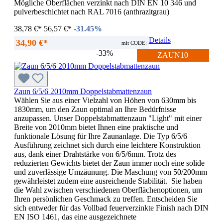
Mögliche Oberflächen verzinkt nach DIN EN 10 346 und
pulverbeschichtet nach RAL 7016 (anthrazitgrau)
38,78 €*
56,57 €*
-31.45%
Details
34,90 €*
mit CODE:
-33%
ZAUN10
Zaun 6/5/6 2010mm Doppelstabmattenzaun
Wählen Sie aus einer Vielzahl von Höhen von 630mm bis
1830mm, um den Zaun optimal an Ihre Bedürfnisse
anzupassen. Unser Doppelstabmattenzaun "Light" mit einer
Breite von 2010mm bietet Ihnen eine praktische und
funktionale Lösung für Ihre Zaunanlage. Die Typ 6/5/6
Ausführung zeichnet sich durch eine leichtere Konstruktion
aus, dank einer Drahtstärke von 6/5/6mm. Trotz des
reduzierten Gewichts bietet der Zaun immer noch eine solide
und zuverlässige Umzäunung. Die Maschung von 50/200mm
gewährleistet zudem eine ausreichende Stabilität. Sie haben
die Wahl zwischen verschiedenen Oberflächenoptionen, um
Ihren persönlichen Geschmack zu treffen. Entscheiden Sie
sich entweder für das Vollbad feuerverzinkte Finish nach DIN
EN ISO 1461, das eine ausgezeichnete