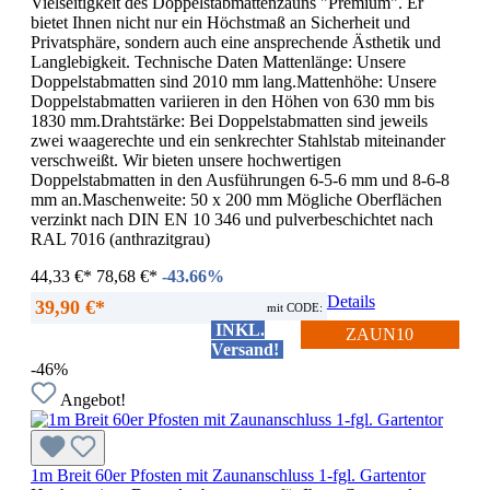
Vielseitigkeit des Doppelstabmattenzauns "Premium". Er
bietet Ihnen nicht nur ein Höchstmaß an Sicherheit und
Privatsphäre, sondern auch eine ansprechende Ästhetik und
Langlebigkeit. Technische Daten Mattenlänge: Unsere
Doppelstabmatten sind 2010 mm lang.Mattenhöhe: Unsere
Doppelstabmatten variieren in den Höhen von 630 mm bis
1830 mm.Drahtstärke: Bei Doppelstabmatten sind jeweils
zwei waagerechte und ein senkrechter Stahlstab miteinander
verschweißt. Wir bieten unsere hochwertigen
Doppelstabmatten in den Ausführungen 6-5-6 mm und 8-6-8
mm an.Maschenweite: 50 x 200 mm Mögliche Oberflächen
verzinkt nach DIN EN 10 346 und pulverbeschichtet nach
RAL 7016 (anthrazitgrau)
44,33 €*
78,68 €*
-43.66%
Details
39,90 €*
mit CODE:
INKL.
ZAUN10
Versand!
-46%
Angebot!
1m Breit 60er Pfosten mit Zaunanschluss 1-fgl. Gartentor