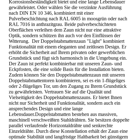
Korrosionsbeständigkeit bietet und eine lange Lebensdauer
gewährleistet. Oder wählen Sie die verzinkte Ausführung
nach DIN EN 10 346, kombiniert mit einer
Pulverbeschichtung nach RAL 6005 in moosgrün oder nach
RAL 7016 in anthrazitgrau. Beide pulverbeschichteten
Oberflächen verleihen dem Zaun nicht nur eine attraktive
Optik, sondern schützen ihn auch vor den Einflüssen der
Witterung. Der Doppelstabmattenzaun "Light" kombiniert
Funktionalität mit einem eleganten und zeitlosen Design. Er
erhöht die Sicherheit auf Ihrem privaten oder gewerblichen
Grundstück und fügt sich harmonisch in die Umgebung ein.
Der Zaun ist perfekt kombinierbar mit unseren Zaun- und
Eckpfosten, die eine solide Basis für die Installation bieten.
Zudem können Sie den Doppelstabmattenzaun mit unseren
Doppelstabmattentoren kombinieren, sei es ein 1-flügeliges
oder 2-flügeliges Tor, um den Zugang zu Ihrem Grundstück
zu gewährleisten. Vertrauen Sie auf die Qualität und
Vielseitigkeit des Doppelstabmattenzauns. Er bietet Ihnen
nicht nur Sicherheit und Funktionalität, sondern auch ein
ansprechendes Design und eine lange
Lebensdauer.Doppelstabmatten bestehen aus massiven,
maschinell verschweißten Stahldrähten. Sie besitzen doppelte
parallel verlaufende Horizontaldrähte und senkrechte
Einzeldrähte. Durch diese Konstellation erhält der Zaun eine
optimale Stabilität und langfristige Haltbarkeit bei günstigem