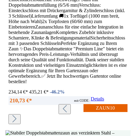
Doppelstabmattenfüllung (6/5/6 mm)Verschluss:
Einsteckschloss mit Drückergarnitur & Zylinderschloss (inkl.
3 Schlüssel)Lieferumfang 🚚1x Torflügel (1000 mm breit,
Höhe nach Wahl)2x Torpfosten (60/60 mm) zum
EinbetonierenZaunanschluss für eine einfache Integration in
bestehende ZaunanlagenKomplettes Zubehör inklusive
Scharniere, Klinke & BefestigungsmaterialSicherheitsschloss
mit 3 passenden SchlüsselnPerfekte Ergänzung zu Ihrem
Zaun ✨Das Doppelstabmattentor "Premium Line" bietet ein
hervorragendes Preis-Leistungs-Verhältnis und überzeugt
durch seine Qualität und Funktionalität. Dank seiner stabilen
Konstruktion und vielseitigen Einsatzmöglichkeiten ist es eine
optimale Ergänzung für Ihren Gartenzaun oder
Gewerbebereich.✅ Jetzt Ihr hochwertiges Gartentor online
bestellen!
234,14 €*
435,21 €*
-46.2%
Details
210,73 €*
mit CODE:
ZAUN10