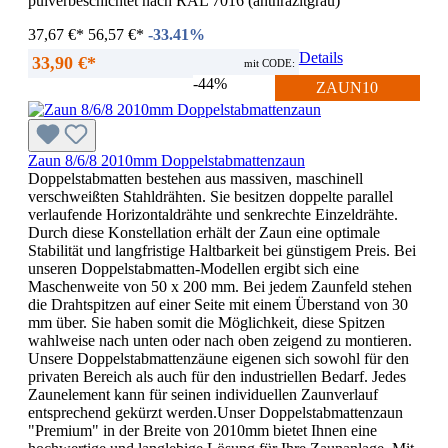
pulverbeschichtet nach RAL 7016 (anthrazitgrau)
37,67 €*
56,57 €*
-33.41%
Details
33,90 €*
mit CODE:
-44%
ZAUN10
Zaun 8/6/8 2010mm Doppelstabmattenzaun
Doppelstabmatten bestehen aus massiven, maschinell
verschweißten Stahldrähten. Sie besitzen doppelte parallel
verlaufende Horizontaldrähte und senkrechte Einzeldrähte.
Durch diese Konstellation erhält der Zaun eine optimale
Stabilität und langfristige Haltbarkeit bei günstigem Preis. Bei
unseren Doppelstabmatten-Modellen ergibt sich eine
Maschenweite von 50 x 200 mm. Bei jedem Zaunfeld stehen
die Drahtspitzen auf einer Seite mit einem Überstand von 30
mm über. Sie haben somit die Möglichkeit, diese Spitzen
wahlweise nach unten oder nach oben zeigend zu montieren.
Unsere Doppelstabmattenzäune eigenen sich sowohl für den
privaten Bereich als auch für den industriellen Bedarf. Jedes
Zaunelement kann für seinen individuellen Zaunverlauf
entsprechend gekürzt werden.Unser Doppelstabmattenzaun
"Premium" in der Breite von 2010mm bietet Ihnen eine