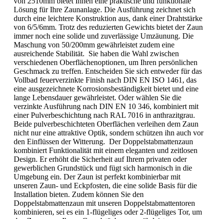
von 2510mm bietet Ihnen eine praktische und funktionale
Lösung für Ihre Zaunanlage. Die Ausführung zeichnet sich
durch eine leichtere Konstruktion aus, dank einer Drahtstärke
von 6/5/6mm. Trotz des reduzierten Gewichts bietet der Zaun
immer noch eine solide und zuverlässige Umzäunung. Die
Maschung von 50/200mm gewährleistet zudem eine
ausreichende Stabilität. Sie haben die Wahl zwischen
verschiedenen Oberflächenoptionen, um Ihren persönlichen
Geschmack zu treffen. Entscheiden Sie sich entweder für das
Vollbad feuerverzinkte Finish nach DIN EN ISO 1461, das
eine ausgezeichnete Korrosionsbeständigkeit bietet und eine
lange Lebensdauer gewährleistet. Oder wählen Sie die
verzinkte Ausführung nach DIN EN 10 346, kombiniert mit
einer Pulverbeschichtung nach RAL 7016 in anthrazitgrau.
Beide pulverbeschichteten Oberflächen verleihen dem Zaun
nicht nur eine attraktive Optik, sondern schützen ihn auch vor
den Einflüssen der Witterung. Der Doppelstabmattenzaun
kombiniert Funktionalität mit einem eleganten und zeitlosen
Design. Er erhöht die Sicherheit auf Ihrem privaten oder
gewerblichen Grundstück und fügt sich harmonisch in die
Umgebung ein. Der Zaun ist perfekt kombinierbar mit
unseren Zaun- und Eckpfosten, die eine solide Basis für die
Installation bieten. Zudem können Sie den
Doppelstabmattenzaun mit unseren Doppelstabmattentoren
kombinieren, sei es ein 1-flügeliges oder 2-flügeliges Tor, um