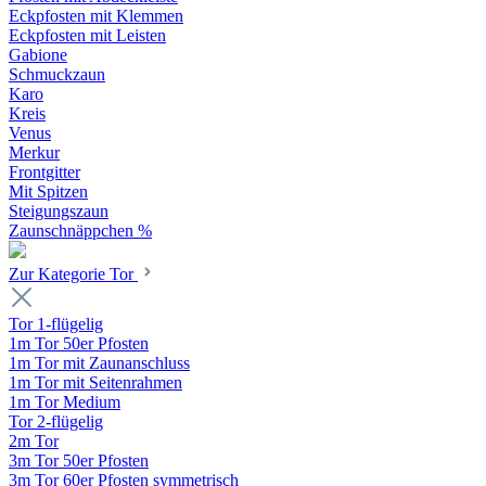
Eckpfosten mit Klemmen
Eckpfosten mit Leisten
Gabione
Schmuckzaun
Karo
Kreis
Venus
Merkur
Frontgitter
Mit Spitzen
Steigungszaun
Zaunschnäppchen %
Zur Kategorie Tor
Tor 1-flügelig
1m Tor 50er Pfosten
1m Tor mit Zaunanschluss
1m Tor mit Seitenrahmen
1m Tor Medium
Tor 2-flügelig
2m Tor
3m Tor 50er Pfosten
3m Tor 60er Pfosten symmetrisch