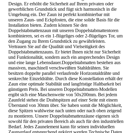
Design. Er erhöht die Sicherheit auf Ihrem privaten oder
gewerblichen Grundstück und fügt sich harmonisch in die
Umgebung ein. Der Zaun ist perfekt kombinierbar mit
unseren Zaun- und Eckpfosten, die eine solide Basis für die
Installation bieten. Zudem können Sie den
Doppelstabmattenzaun mit unseren Doppelstabmattentoren
kombinieren, sei es ein 1-flügeliges oder 2-flügeliges Tor, um
den Zugang zu Ihrem Grundstück zu gewährleisten.
Vertrauen Sie auf die Qualität und Vielseitigkeit des
Doppelstabmattenzauns. Er bietet Ihnen nicht nur Sicherheit
und Funktionalität, sondern auch ein ansprechendes Design
und eine lange Lebensdauer.Doppelstabmatten bestehen aus
massiven, maschinell verschweißten Stahldrähten. Sie
besitzen doppelte parallel verlaufende Horizontaldrähte und
senkrechte Einzeldrähte. Durch diese Konstellation erhält der
Zaun eine optimale Stabilität und langfristige Haltbarkeit bei
günstigem Preis. Bei unseren Doppelstabmatten-Modellen
ergibt sich eine Maschenweite von 50x200mm. Bei jedem
Zaunfeld stehen die Drahtspitzen auf einer Seite mit einem
Überstand von 30mm über. Sie haben somit die Möglichkeit,
diese Spitzen wahlweise nach unten oder nach oben zeigend
zu montieren. Unsere Doppelstabmattenzäune eigenen sich
sowohl für den privaten Bereich als auch für den industriellen
Bedarf. Jedes Zaunelement kann für seinen individuellen
Zaunverlauf entsprechend gekürzt werden.Technische Daten