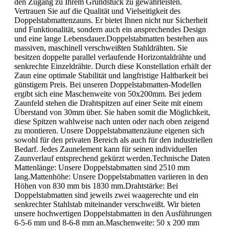
den Zugang zu Ihrem Grundstück zu gewährleisten.
Vertrauen Sie auf die Qualität und Vielseitigkeit des
Doppelstabmattenzauns. Er bietet Ihnen nicht nur Sicherheit
und Funktionalität, sondern auch ein ansprechendes Design
und eine lange Lebensdauer.Doppelstabmatten bestehen aus
massiven, maschinell verschweißten Stahldrähten. Sie
besitzen doppelte parallel verlaufende Horizontaldrähte und
senkrechte Einzeldrähte. Durch diese Konstellation erhält der
Zaun eine optimale Stabilität und langfristige Haltbarkeit bei
günstigem Preis. Bei unseren Doppelstabmatten-Modellen
ergibt sich eine Maschenweite von 50x200mm. Bei jedem
Zaunfeld stehen die Drahtspitzen auf einer Seite mit einem
Überstand von 30mm über. Sie haben somit die Möglichkeit,
diese Spitzen wahlweise nach unten oder nach oben zeigend
zu montieren. Unsere Doppelstabmattenzäune eigenen sich
sowohl für den privaten Bereich als auch für den industriellen
Bedarf. Jedes Zaunelement kann für seinen individuellen
Zaunverlauf entsprechend gekürzt werden.Technische Daten
Mattenlänge: Unsere Doppelstabmatten sind 2510 mm
lang.Mattenhöhe: Unsere Doppelstabmatten variieren in den
Höhen von 830 mm bis 1830 mm.Drahtstärke: Bei
Doppelstabmatten sind jeweils zwei waagerechte und ein
senkrechter Stahlstab miteinander verschweißt. Wir bieten
unsere hochwertigen Doppelstabmatten in den Ausführungen
6-5-6 mm und 8-6-8 mm an.Maschenweite: 50 x 200 mm