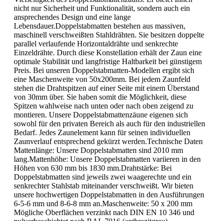
nicht nur Sicherheit und Funktionalität, sondern auch ein
ansprechendes Design und eine lange
Lebensdauer.Doppelstabmatten bestehen aus massiven,
maschinell verschweißten Stahldrähten. Sie besitzen doppelte
parallel verlaufende Horizontaldrähte und senkrechte
Einzeldrähte. Durch diese Konstellation erhält der Zaun eine
optimale Stabilität und langfristige Haltbarkeit bei günstigem
Preis. Bei unseren Doppelstabmatten-Modellen ergibt sich
eine Maschenweite von 50x200mm. Bei jedem Zaunfeld
stehen die Drahtspitzen auf einer Seite mit einem Überstand
von 30mm über. Sie haben somit die Möglichkeit, diese
Spitzen wahlweise nach unten oder nach oben zeigend zu
montieren. Unsere Doppelstabmattenzäune eigenen sich
sowohl für den privaten Bereich als auch für den industriellen
Bedarf. Jedes Zaunelement kann für seinen individuellen
Zaunverlauf entsprechend gekürzt werden.Technische Daten
Mattenlänge: Unsere Doppelstabmatten sind 2010 mm
lang.Mattenhöhe: Unsere Doppelstabmatten variieren in den
Höhen von 630 mm bis 1830 mm.Drahtstärke: Bei
Doppelstabmatten sind jeweils zwei waagerechte und ein
senkrechter Stahlstab miteinander verschweißt. Wir bieten
unsere hochwertigen Doppelstabmatten in den Ausführungen
6-5-6 mm und 8-6-8 mm an.Maschenweite: 50 x 200 mm
Mögliche Oberflächen verzinkt nach DIN EN 10 346 und