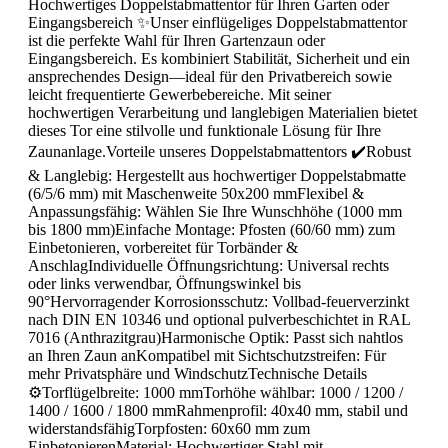
Hochwertiges Doppelstabmattentor für Ihren Garten oder
Eingangsbereich ✨Unser einflügeliges Doppelstabmattentor
ist die perfekte Wahl für Ihren Gartenzaun oder
Eingangsbereich. Es kombiniert Stabilität, Sicherheit und ein
ansprechendes Design—ideal für den Privatbereich sowie
leicht frequentierte Gewerbebereiche. Mit seiner
hochwertigen Verarbeitung und langlebigen Materialien bietet
dieses Tor eine stilvolle und funktionale Lösung für Ihre
Zaunanlage.Vorteile unseres Doppelstabmattentors ✔️Robust
& Langlebig: Hergestellt aus hochwertiger Doppelstabmatte
(6/5/6 mm) mit Maschenweite 50x200 mmFlexibel &
Anpassungsfähig: Wählen Sie Ihre Wunschhöhe (1000 mm
bis 1800 mm)Einfache Montage: Pfosten (60/60 mm) zum
Einbetonieren, vorbereitet für Torbänder &
AnschlagIndividuelle Öffnungsrichtung: Universal rechts
oder links verwendbar, Öffnungswinkel bis
90°Hervorragender Korrosionsschutz: Vollbad-feuerverzinkt
nach DIN EN 10346 und optional pulverbeschichtet in RAL
7016 (Anthrazitgrau)Harmonische Optik: Passt sich nahtlos
an Ihren Zaun anKompatibel mit Sichtschutzstreifen: Für
mehr Privatsphäre und WindschutzTechnische Details
⚙️Torflügelbreite: 1000 mmTorhöhe wählbar: 1000 / 1200 /
1400 / 1600 / 1800 mmRahmenprofil: 40x40 mm, stabil und
widerstandsfähigTorpfosten: 60x60 mm zum
EinbetonierenMaterial: Hochwertiger Stahl mit