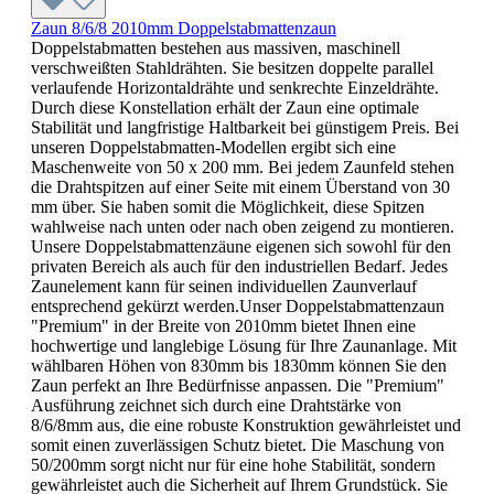
Zaun 8/6/8 2010mm Doppelstabmattenzaun
Doppelstabmatten bestehen aus massiven, maschinell
verschweißten Stahldrähten. Sie besitzen doppelte parallel
verlaufende Horizontaldrähte und senkrechte Einzeldrähte.
Durch diese Konstellation erhält der Zaun eine optimale
Stabilität und langfristige Haltbarkeit bei günstigem Preis. Bei
unseren Doppelstabmatten-Modellen ergibt sich eine
Maschenweite von 50 x 200 mm. Bei jedem Zaunfeld stehen
die Drahtspitzen auf einer Seite mit einem Überstand von 30
mm über. Sie haben somit die Möglichkeit, diese Spitzen
wahlweise nach unten oder nach oben zeigend zu montieren.
Unsere Doppelstabmattenzäune eigenen sich sowohl für den
privaten Bereich als auch für den industriellen Bedarf. Jedes
Zaunelement kann für seinen individuellen Zaunverlauf
entsprechend gekürzt werden.Unser Doppelstabmattenzaun
"Premium" in der Breite von 2010mm bietet Ihnen eine
hochwertige und langlebige Lösung für Ihre Zaunanlage. Mit
wählbaren Höhen von 830mm bis 1830mm können Sie den
Zaun perfekt an Ihre Bedürfnisse anpassen. Die "Premium"
Ausführung zeichnet sich durch eine Drahtstärke von
8/6/8mm aus, die eine robuste Konstruktion gewährleistet und
somit einen zuverlässigen Schutz bietet. Die Maschung von
50/200mm sorgt nicht nur für eine hohe Stabilität, sondern
gewährleistet auch die Sicherheit auf Ihrem Grundstück. Sie