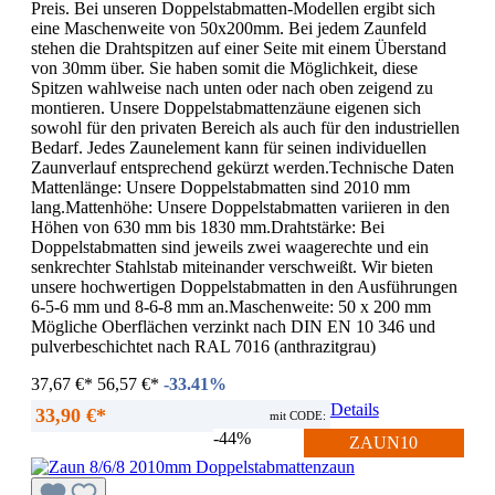
Preis. Bei unseren Doppelstabmatten-Modellen ergibt sich
eine Maschenweite von 50x200mm. Bei jedem Zaunfeld
stehen die Drahtspitzen auf einer Seite mit einem Überstand
von 30mm über. Sie haben somit die Möglichkeit, diese
Spitzen wahlweise nach unten oder nach oben zeigend zu
montieren. Unsere Doppelstabmattenzäune eigenen sich
sowohl für den privaten Bereich als auch für den industriellen
Bedarf. Jedes Zaunelement kann für seinen individuellen
Zaunverlauf entsprechend gekürzt werden.Technische Daten
Mattenlänge: Unsere Doppelstabmatten sind 2010 mm
lang.Mattenhöhe: Unsere Doppelstabmatten variieren in den
Höhen von 630 mm bis 1830 mm.Drahtstärke: Bei
Doppelstabmatten sind jeweils zwei waagerechte und ein
senkrechter Stahlstab miteinander verschweißt. Wir bieten
unsere hochwertigen Doppelstabmatten in den Ausführungen
6-5-6 mm und 8-6-8 mm an.Maschenweite: 50 x 200 mm
Mögliche Oberflächen verzinkt nach DIN EN 10 346 und
pulverbeschichtet nach RAL 7016 (anthrazitgrau)
37,67 €*
56,57 €*
-33.41%
Details
33,90 €*
mit CODE:
-44%
ZAUN10