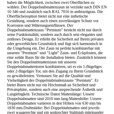
haben die Möglichkeit, zwischen zwei Oberflächen zu
wählen. Der Doppelstabmattenzaun ist verzinkt nach DIN EN
10 346 und zusätzlich nach RAL 7016 in anthrazitgrau. Die
Oberflächenoption bietet nicht nur eine ästhetische
Gestaltung, sondern auch einen zuverlässigen Schutz vor
Korrosion und Witterungseinflüssen. Der
Doppelstabmattenzaun "Premium" besticht nicht nur durch
seine Funktionalität, sondern auch durch sein elegantes und
zeitloses Design. Er erhöht die Sicherheit auf Ihrem privaten
oder gewerblichen Grundstück und fügt sich harmonisch in
die Umgebung ein. Der Zaun ist perfekt kombinierbar mit
unseren "Premium" und "Light" Zaun- und Eckpfosten, die
eine solide Basis für die Installation bieten. Zusätzlich können
Sie den Doppelstabmattenzaun mit unseren
Doppelstabmattentoren kombinieren, sei es ein 1-flügeliges
oder 2-flügeliges Tor, um den Zugang zu Ihrem Grundstück
zu gewährleisten. Vertrauen Sie auf die Qualität und
Vielseitigkeit des Doppelstabmattenzauns "Premium". Er
bietet Ihnen nicht nur ein Höchstmaß an Sicherheit und
Privatsphäre, sondern auch eine ansprechende Ästhetik und
Langlebigkeit. Technische Daten Mattenlänge: Unsere
Doppelstabmatten sind 2010 mm lang.Mattenhöhe: Unsere
Doppelstabmatten variieren in den Höhen von 630 mm bis
1830 mm.Drahtstärke: Bei Doppelstabmatten sind jeweils
zwei waagerechte und ein senkrechter Stahlstab miteinander