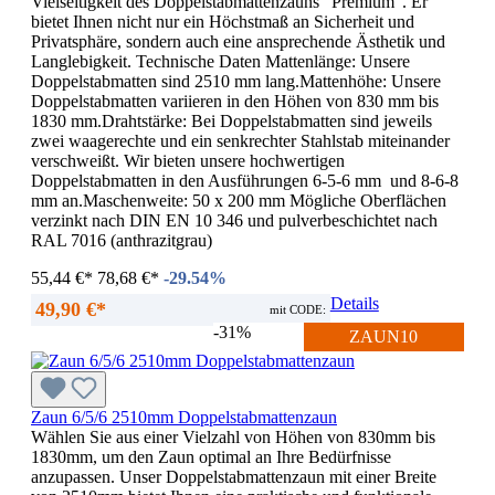
Vielseitigkeit des Doppelstabmattenzauns "Premium". Er
bietet Ihnen nicht nur ein Höchstmaß an Sicherheit und
Privatsphäre, sondern auch eine ansprechende Ästhetik und
Langlebigkeit. Technische Daten Mattenlänge: Unsere
Doppelstabmatten sind 2510 mm lang.Mattenhöhe: Unsere
Doppelstabmatten variieren in den Höhen von 830 mm bis
1830 mm.Drahtstärke: Bei Doppelstabmatten sind jeweils
zwei waagerechte und ein senkrechter Stahlstab miteinander
verschweißt. Wir bieten unsere hochwertigen
Doppelstabmatten in den Ausführungen 6-5-6 mm und 8-6-8
mm an.Maschenweite: 50 x 200 mm Mögliche Oberflächen
verzinkt nach DIN EN 10 346 und pulverbeschichtet nach
RAL 7016 (anthrazitgrau)
55,44 €*
78,68 €*
-29.54%
Details
49,90 €*
mit CODE:
-31%
ZAUN10
Zaun 6/5/6 2510mm Doppelstabmattenzaun
Wählen Sie aus einer Vielzahl von Höhen von 830mm bis
1830mm, um den Zaun optimal an Ihre Bedürfnisse
anzupassen. Unser Doppelstabmattenzaun mit einer Breite