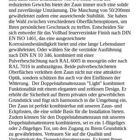
reduzierten Gewichts bietet der Zaun immer noch eine solide
und zuverlässige Umzäunung. Die Maschung von 50/200mm
gewährleistet zudem eine ausreichende Stabilität. Sie haben
die Wahl zwischen verschiedenen Oberflächenoptionen, um
Ihren persönlichen Geschmack zu treffen. Entscheiden Sie
sich entweder für das Vollbad feuerverzinkte Finish nach DIN
EN ISO 1461, das eine ausgezeichnete
Korrosionsbeständigkeit bietet und eine lange Lebensdauer
gewährleistet. Oder wählen Sie die verzinkte Ausführung
nach DIN EN 10 346, kombiniert mit einer
Pulverbeschichtung nach RAL 6005 in moosgrün oder nach
RAL 7016 in anthrazitgrau. Beide pulverbeschichteten
Oberflächen verleihen dem Zaun nicht nur eine attraktive
Optik, sondern schützen ihn auch vor den Einflüssen der
Witterung. Der Doppelstabmattenzaun "Light" kombiniert
Funktionalität mit einem eleganten und zeitlosen Design. Er
erhöht die Sicherheit auf Ihrem privaten oder gewerblichen
Grundstück und fügt sich harmonisch in die Umgebung ein.
Der Zaun ist perfekt kombinierbar mit unseren Zaun- und
Eckpfosten, die eine solide Basis für die Installation bieten.
Zudem können Sie den Doppelstabmattenzaun mit unseren
Doppelstabmattentoren kombinieren, sei es ein 1-flügeliges
oder 2-flügeliges Tor, um den Zugang zu Ihrem Grundstück
zu gewährleisten. Vertrauen Sie auf die Qualität und
Vielseitigkeit des Doppelstabmattenzauns. Er bietet Ihnen