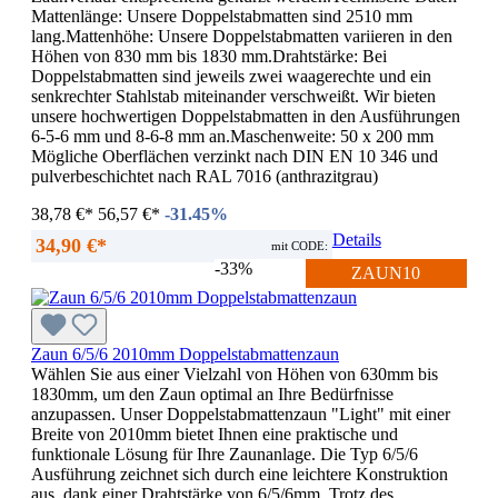
Mattenlänge: Unsere Doppelstabmatten sind 2510 mm
lang.Mattenhöhe: Unsere Doppelstabmatten variieren in den
Höhen von 830 mm bis 1830 mm.Drahtstärke: Bei
Doppelstabmatten sind jeweils zwei waagerechte und ein
senkrechter Stahlstab miteinander verschweißt. Wir bieten
unsere hochwertigen Doppelstabmatten in den Ausführungen
6-5-6 mm und 8-6-8 mm an.Maschenweite: 50 x 200 mm
Mögliche Oberflächen verzinkt nach DIN EN 10 346 und
pulverbeschichtet nach RAL 7016 (anthrazitgrau)
38,78 €*
56,57 €*
-31.45%
Details
34,90 €*
mit CODE:
-33%
ZAUN10
Zaun 6/5/6 2010mm Doppelstabmattenzaun
Wählen Sie aus einer Vielzahl von Höhen von 630mm bis
1830mm, um den Zaun optimal an Ihre Bedürfnisse
anzupassen. Unser Doppelstabmattenzaun "Light" mit einer
Breite von 2010mm bietet Ihnen eine praktische und
funktionale Lösung für Ihre Zaunanlage. Die Typ 6/5/6
Ausführung zeichnet sich durch eine leichtere Konstruktion
aus, dank einer Drahtstärke von 6/5/6mm. Trotz des