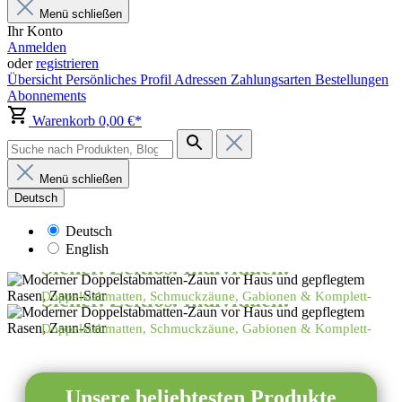
Menü schließen
Ihr Konto
Anmelden
oder
registrieren
Übersicht
Persönliches Profil
Adressen
Zahlungsarten
Bestellungen
Abonnements
Warenkorb
0,00 €*
Menü schließen
Deutsch
Deutsch
Zaun-Star – Zäune & Torlösungen
English
Sicher. Zeitlos. Individuell.
Zaun-Star – Zäune & Torlösungen
Sicher. Zeitlos. Individuell.
Doppelstabmatten, Schmuckzäune, Gabionen & Komplett-
Lösungen für Ihren Garten.
Doppelstabmatten, Schmuckzäune, Gabionen & Komplett-
Jetzt beraten lassen
Produkte entdecken
Lösungen für Ihren Garten.
Jetzt beraten lassen
Produkte entdecken
Unsere beliebtesten Produkte