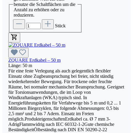
benutze die Schaltflächen um die
Anzahl zu erhöhen oder zu
reduzieren.
Stück
ZQUARE Erdkabel – 50 m
Länge:
50 m
Für eine feste Verlegung als auch gelegentlich flexibler
Einsatz ohne Zugbeanspruchung bei freier, nicht ständig
wiederkehrender Bewegung. Für trockene oder feuchte
Räume, bei normaler mechanischer Beanspruchung. Geeignet
für Torsionsanwendungen, die im Loop von
Windkraftanlagen (WKA) typisch sind. In
Energieführungsketten für Verfahrwege bis 5 m und 0,2 ... 1
Millionen Biegezyklen, für folgende Abmessungen: 0,5 bis
2,5 mm² und 2 bis 7 Adern. Einsatz im Freien
möglich.ProdukteigenschaftenErdkabel ca. Ø 7 mm 3-
AdrigFlammwidrig nach IEC 60332-1-2Gute chemische
BeständigkeitÖlbeständig nach DIN EN 50290-2-22