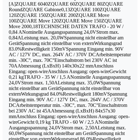
[A]ZQUARE 6040ZQUARE 60ZQUARE 80ZQUARE
RoundZQUARE Gabione0,13ZQUARE 100ZQUARE
120ZQUARE 150ZQUARE 200ZQUARE Move
100ZQUARE Move 120ZQUARE Move 150ZQUARE
Move 2000,18TECHNISCHE DATEN TRAFO - 20 W /
0,84 ANominelle Ausgangsspannung 24,0VStrom max.
0,84ALeistung max. 20,0WSpannung nicht einstellbar am
GerätSpannung nicht einstellbar von externWirkungsgrad
83.0%Restwelligkeit 150mVSpannung Eingang min. 90V
AC / 127V DC, max. 264V AC / 370V DCArbeitstemperatur
min. -30C°, max. 70C°Einschaltstrom bei 230V AC ist
70AAbmessung (LxBxH) 140x30x22 mmAnschluss
Eingang: open-wireAnschluss Ausgang: open-wireGewicht
0,21 kgTRAFO - 35 W / 1,5 ANominelle Ausgangsspannung
24,0VStrom max. 1,50ALeistung max. 35,0WSpannung
nicht einstellbar am GerätSpannung nicht einstellbar von
externWirkungsgrad 84.0%Restwelligkeit 180mVSpannung
Eingang min. 90V AC / 127V DC, max. 264V AC / 370V
DCArbeitstemperatur min. -30C°, max. 70C°Einschaltstrom
bei 230V AC ist 45AAbmessung (LxBxH) 84x57x30
mmAnschluss Eingang: open-wireAnschluss Ausgang: open-
wireGewicht 0,19 kg TRAFO - 60 W / 2,5 ANominelle
Ausgangsspannung 24,0VStrom max. 2,50ALeistung max.
60,0WSpannung nicht einstellbar am GerätSpannung nicht
einstellbar von externWirkungsgrad 86.0%Restwelligkeit