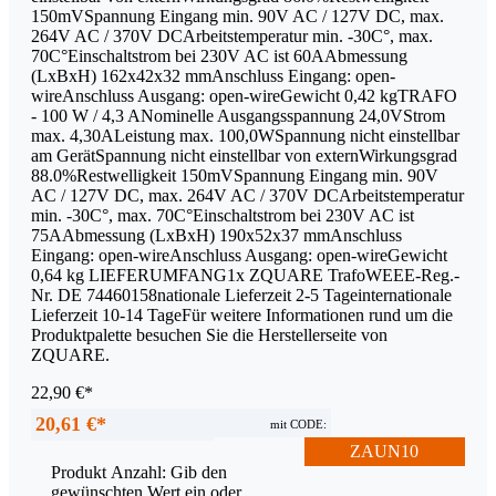
150mVSpannung Eingang min. 90V AC / 127V DC, max.
264V AC / 370V DCArbeitstemperatur min. -30C°, max.
70C°Einschaltstrom bei 230V AC ist 60AAbmessung
(LxBxH) 162x42x32 mmAnschluss Eingang: open-
wireAnschluss Ausgang: open-wireGewicht 0,42 kgTRAFO
- 100 W / 4,3 ANominelle Ausgangsspannung 24,0VStrom
max. 4,30ALeistung max. 100,0WSpannung nicht einstellbar
am GerätSpannung nicht einstellbar von externWirkungsgrad
88.0%Restwelligkeit 150mVSpannung Eingang min. 90V
AC / 127V DC, max. 264V AC / 370V DCArbeitstemperatur
min. -30C°, max. 70C°Einschaltstrom bei 230V AC ist
75AAbmessung (LxBxH) 190x52x37 mmAnschluss
Eingang: open-wireAnschluss Ausgang: open-wireGewicht
0,64 kg LIEFERUMFANG1x ZQUARE TrafoWEEE-Reg.-
Nr. DE 74460158nationale Lieferzeit 2-5 Tageinternationale
Lieferzeit 10-14 TageFür weitere Informationen rund um die
Produktpalette besuchen Sie die Herstellerseite von
ZQUARE.
22,90 €*
20,61 €*
mit CODE:
ZAUN10
Produkt Anzahl: Gib den
gewünschten Wert ein oder