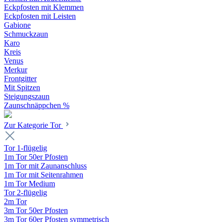
Eckpfosten mit Klemmen
Eckpfosten mit Leisten
Gabione
Schmuckzaun
Karo
Kreis
Venus
Merkur
Frontgitter
Mit Spitzen
Steigungszaun
Zaunschnäppchen %
Zur Kategorie Tor
Tor 1-flügelig
1m Tor 50er Pfosten
1m Tor mit Zaunanschluss
1m Tor mit Seitenrahmen
1m Tor Medium
Tor 2-flügelig
2m Tor
3m Tor 50er Pfosten
3m Tor 60er Pfosten symmetrisch