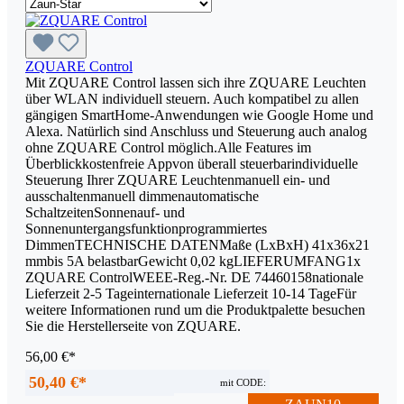
ZQUARE Control
Mit ZQUARE Control lassen sich ihre ZQUARE Leuchten
über WLAN individuell steuern. Auch kompatibel zu allen
gängigen SmartHome-Anwendungen wie Google Home und
Alexa. Natürlich sind Anschluss und Steuerung auch analog
ohne ZQUARE Control möglich.Alle Features im
Überblickkostenfreie Appvon überall steuerbarindividuelle
Steuerung Ihrer ZQUARE Leuchtenmanuell ein- und
ausschaltenmanuell dimmenautomatische
SchaltzeitenSonnenauf- und
Sonnenuntergangsfunktionprogrammiertes
DimmenTECHNISCHE DATENMaße (LxBxH) 41x36x21
mmbis 5A belastbarGewicht 0,02 kgLIEFERUMFANG1x
ZQUARE ControlWEEE-Reg.-Nr. DE 74460158nationale
Lieferzeit 2-5 Tageinternationale Lieferzeit 10-14 TageFür
weitere Informationen rund um die Produktpalette besuchen
Sie die Herstellerseite von ZQUARE.
56,00 €*
50,40 €*
mit CODE: