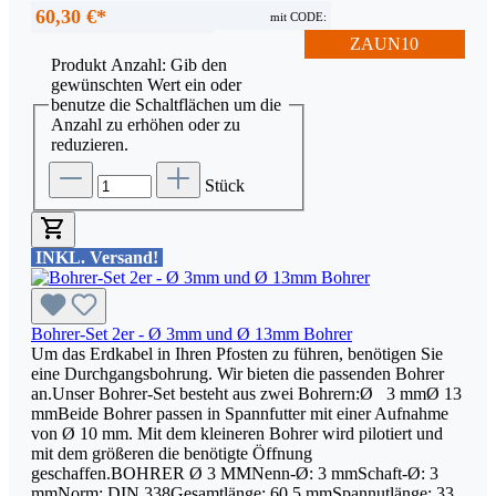
60,30 €*
mit CODE:
ZAUN10
Produkt Anzahl: Gib den
gewünschten Wert ein oder
benutze die Schaltflächen um die
Anzahl zu erhöhen oder zu
reduzieren.
Stück
INKL. Versand!
Bohrer-Set 2er - Ø 3mm und Ø 13mm Bohrer
Um das Erdkabel in Ihren Pfosten zu führen, benötigen Sie
eine Durchgangsbohrung. Wir bieten die passenden Bohrer
an.Unser Bohrer-Set besteht aus zwei Bohrern:Ø 3 mmØ 13
mmBeide Bohrer passen in Spannfutter mit einer Aufnahme
von Ø 10 mm. Mit dem kleineren Bohrer wird pilotiert und
mit dem größeren die benötigte Öffnung
geschaffen.BOHRER Ø 3 MMNenn-Ø: 3 mmSchaft-Ø: 3
mmNorm: DIN 338Gesamtlänge: 60,5 mmSpannutlänge: 33