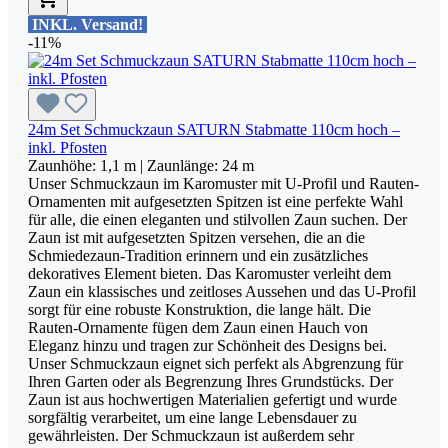
INKL. Versand!
-11%
24m Set Schmuckzaun SATURN Stabmatte 110cm hoch –
inkl. Pfosten
Zaunhöhe:
1,1 m
| Zaunlänge:
24 m
Unser Schmuckzaun im Karomuster mit U-Profil und Rauten-
Ornamenten mit aufgesetzten Spitzen ist eine perfekte Wahl
für alle, die einen eleganten und stilvollen Zaun suchen. Der
Zaun ist mit aufgesetzten Spitzen versehen, die an die
Schmiedezaun-Tradition erinnern und ein zusätzliches
dekoratives Element bieten. Das Karomuster verleiht dem
Zaun ein klassisches und zeitloses Aussehen und das U-Profil
sorgt für eine robuste Konstruktion, die lange hält. Die
Rauten-Ornamente fügen dem Zaun einen Hauch von
Eleganz hinzu und tragen zur Schönheit des Designs bei.
Unser Schmuckzaun eignet sich perfekt als Abgrenzung für
Ihren Garten oder als Begrenzung Ihres Grundstücks. Der
Zaun ist aus hochwertigen Materialien gefertigt und wurde
sorgfältig verarbeitet, um eine lange Lebensdauer zu
gewährleisten. Der Schmuckzaun ist außerdem sehr