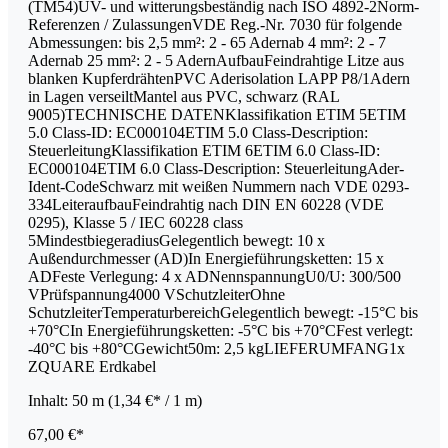
(TM54)UV- und witterungsbeständig nach ISO 4892-2Norm-
Referenzen / ZulassungenVDE Reg.-Nr. 7030 für folgende
Abmessungen: bis 2,5 mm²: 2 - 65 Adernab 4 mm²: 2 - 7
Adernab 25 mm²: 2 - 5 AdernAufbauFeindrahtige Litze aus
blanken KupferdrähtenPVC Aderisolation LAPP P8/1Adern
in Lagen verseiltMantel aus PVC, schwarz (RAL
9005)TECHNISCHE DATENKlassifikation ETIM 5ETIM
5.0 Class-ID: EC000104ETIM 5.0 Class-Description:
SteuerleitungKlassifikation ETIM 6ETIM 6.0 Class-ID:
EC000104ETIM 6.0 Class-Description: SteuerleitungAder-
Ident-CodeSchwarz mit weißen Nummern nach VDE 0293-
334LeiteraufbauFeindrahtig nach DIN EN 60228 (VDE
0295), Klasse 5 / IEC 60228 class
5MindestbiegeradiusGelegentlich bewegt: 10 x
Außendurchmesser (AD)In Energieführungsketten: 15 x
ADFeste Verlegung: 4 x ADNennspannungU0/U: 300/500
VPrüfspannung4000 VSchutzleiterOhne
SchutzleiterTemperaturbereichGelegentlich bewegt: -15°C bis
+70°CIn Energieführungsketten: -5°C bis +70°CFest verlegt:
-40°C bis +80°CGewicht50m: 2,5 kgLIEFERUMFANG1x
ZQUARE Erdkabel
Inhalt:
50 m
(1,34 €* / 1 m)
67,00 €*