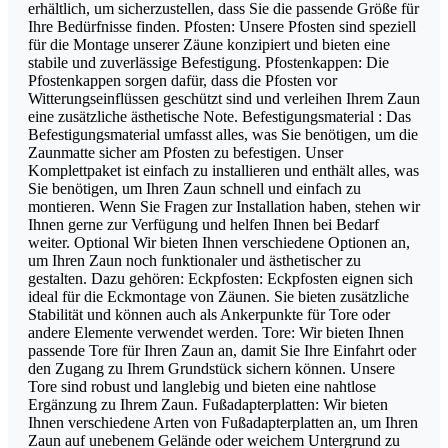
erhältlich, um sicherzustellen, dass Sie die passende Größe für
Ihre Bedürfnisse finden. Pfosten: Unsere Pfosten sind speziell
für die Montage unserer Zäune konzipiert und bieten eine
stabile und zuverlässige Befestigung. Pfostenkappen: Die
Pfostenkappen sorgen dafür, dass die Pfosten vor
Witterungseinflüssen geschützt sind und verleihen Ihrem Zaun
eine zusätzliche ästhetische Note. Befestigungsmaterial : Das
Befestigungsmaterial umfasst alles, was Sie benötigen, um die
Zaunmatte sicher am Pfosten zu befestigen. Unser
Komplettpaket ist einfach zu installieren und enthält alles, was
Sie benötigen, um Ihren Zaun schnell und einfach zu
montieren. Wenn Sie Fragen zur Installation haben, stehen wir
Ihnen gerne zur Verfügung und helfen Ihnen bei Bedarf
weiter. Optional Wir bieten Ihnen verschiedene Optionen an,
um Ihren Zaun noch funktionaler und ästhetischer zu
gestalten. Dazu gehören: Eckpfosten: Eckpfosten eignen sich
ideal für die Eckmontage von Zäunen. Sie bieten zusätzliche
Stabilität und können auch als Ankerpunkte für Tore oder
andere Elemente verwendet werden. Tore: Wir bieten Ihnen
passende Tore für Ihren Zaun an, damit Sie Ihre Einfahrt oder
den Zugang zu Ihrem Grundstück sichern können. Unsere
Tore sind robust und langlebig und bieten eine nahtlose
Ergänzung zu Ihrem Zaun. Fußadapterplatten: Wir bieten
Ihnen verschiedene Arten von Fußadapterplatten an, um Ihren
Zaun auf unebenem Gelände oder weichem Untergrund zu