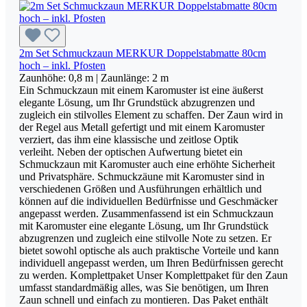
2m Set Schmuckzaun MERKUR Doppelstabmatte 80cm
hoch – inkl. Pfosten
Zaunhöhe:
0,8 m
| Zaunlänge:
2 m
Ein Schmuckzaun mit einem Karomuster ist eine äußerst
elegante Lösung, um Ihr Grundstück abzugrenzen und
zugleich ein stilvolles Element zu schaffen. Der Zaun wird in
der Regel aus Metall gefertigt und mit einem Karomuster
verziert, das ihm eine klassische und zeitlose Optik
verleiht. Neben der optischen Aufwertung bietet ein
Schmuckzaun mit Karomuster auch eine erhöhte Sicherheit
und Privatsphäre. Schmuckzäune mit Karomuster sind in
verschiedenen Größen und Ausführungen erhältlich und
können auf die individuellen Bedürfnisse und Geschmäcker
angepasst werden. Zusammenfassend ist ein Schmuckzaun
mit Karomuster eine elegante Lösung, um Ihr Grundstück
abzugrenzen und zugleich eine stilvolle Note zu setzen. Er
bietet sowohl optische als auch praktische Vorteile und kann
individuell angepasst werden, um Ihren Bedürfnissen gerecht
zu werden. Komplettpaket Unser Komplettpaket für den Zaun
umfasst standardmäßig alles, was Sie benötigen, um Ihren
Zaun schnell und einfach zu montieren. Das Paket enthält