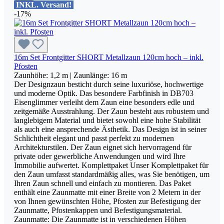
INKL. Versand!
-17%
16m Set Frontgitter SHORT Metallzaun 120cm hoch – inkl.
Pfosten
Zaunhöhe:
1,2 m
| Zaunlänge:
16 m
Der Designzaun besticht durch seine luxuriöse, hochwertige
und moderne Optik. Das besondere Farbfinish in DB703
Eisenglimmer verleiht dem Zaun eine besonders edle und
zeitgemäße Ausstrahlung. Der Zaun besteht aus robustem und
langlebigem Material und bietet sowohl eine hohe Stabilität
als auch eine ansprechende Ästhetik. Das Design ist in seiner
Schlichtheit elegant und passt perfekt zu modernen
Architekturstilen. Der Zaun eignet sich hervorragend für
private oder gewerbliche Anwendungen und wird Ihre
Immobilie aufwertet. Komplettpaket Unser Komplettpaket für
den Zaun umfasst standardmäßig alles, was Sie benötigen, um
Ihren Zaun schnell und einfach zu montieren. Das Paket
enthält eine Zaunmatte mit einer Breite von 2 Metern in der
von Ihnen gewünschten Höhe, Pfosten zur Befestigung der
Zaunmatte, Pfostenkappen und Befestigungsmaterial.
Zaunmatte: Die Zaunmatte ist in verschiedenen Höhen