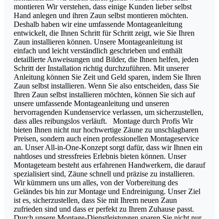
montieren Wir verstehen, dass einige Kunden lieber selbst
Hand anlegen und ihren Zaun selbst montieren möchten.
Deshalb haben wir eine umfassende Montageanleitung
entwickelt, die Ihnen Schritt für Schritt zeigt, wie Sie Ihren
Zaun installieren können. Unsere Montageanleitung ist
einfach und leicht verständlich geschrieben und enthält
detaillierte Anweisungen und Bilder, die Ihnen helfen, jeden
Schritt der Installation richtig durchzuführen. Mit unserer
Anleitung können Sie Zeit und Geld sparen, indem Sie Ihren
Zaun selbst installieren. Wenn Sie also entscheiden, dass Sie
Ihren Zaun selbst installieren möchten, können Sie sich auf
unsere umfassende Montageanleitung und unseren
hervorragenden Kundenservice verlassen, um sicherzustellen,
dass alles reibungslos verläuft. Montage durch Profis Wir
bieten Ihnen nicht nur hochwertige Zäune zu unschlagbaren
Preisen, sondern auch einen professionellen Montageservice
an. Unser All-in-One-Konzept sorgt dafür, dass wir Ihnen ein
nahtloses und stressfreies Erlebnis bieten können. Unser
Montageteam besteht aus erfahrenen Handwerkern, die darauf
spezialisiert sind, Zäune schnell und präzise zu installieren.
Wir kümmern uns um alles, von der Vorbereitung des
Geländes bis hin zur Montage und Endreinigung. Unser Ziel
ist es, sicherzustellen, dass Sie mit Ihrem neuen Zaun
zufrieden sind und dass er perfekt zu Ihrem Zuhause passt.
Durch unsere Montage-Dienstleistungen sparen Sie nicht nur