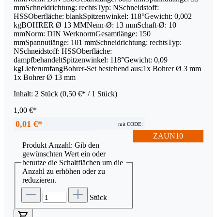
mmSchneidrichtung: rechtsTyp: NSchneidstoff:
HSSOberfläche: blankSpitzenwinkel: 118°Gewicht: 0,002
kgBOHRER Ø 13 MMNenn-Ø: 13 mmSchaft-Ø: 10
mmNorm: DIN WerknormGesamtlänge: 150
mmSpannutlänge: 101 mmSchneidrichtung: rechtsTyp:
NSchneidstoff: HSSOberfläche:
dampfbehandeltSpitzenwinkel: 118°Gewicht: 0,09
kgLieferumfangBohrer-Set bestehend aus:1x Bohrer Ø 3 mm
1x Bohrer Ø 13 mm
Inhalt:
2 Stück
(0,50 €* / 1 Stück)
1,00 €*
0,01 €*
mit CODE:
ZAUN10
Produkt Anzahl: Gib den
gewünschten Wert ein oder
benutze die Schaltflächen um die
Anzahl zu erhöhen oder zu
reduzieren.
Stück